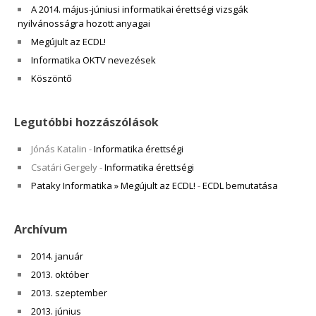
A 2014. május-júniusi informatikai érettségi vizsgák
nyilvánosságra hozott anyagai
Megújult az ECDL!
Informatika OKTV nevezések
Köszöntő
Legutóbbi hozzászólások
Jónás Katalin
-
Informatika érettségi
Csatári Gergely
-
Informatika érettségi
Pataky Informatika » Megújult az ECDL!
-
ECDL bemutatása
Archívum
2014. január
2013. október
2013. szeptember
2013. június