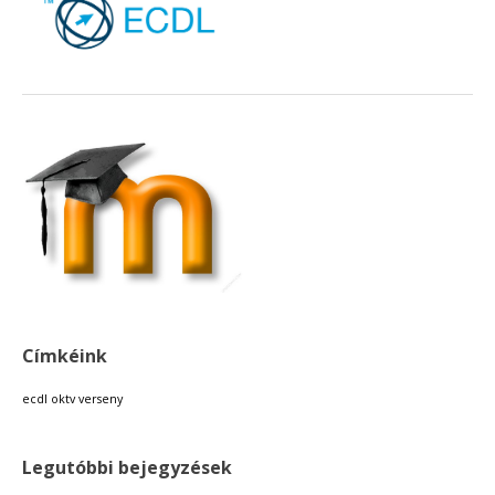
Címkéink
ecdl
oktv
verseny
Legutóbbi bejegyzések