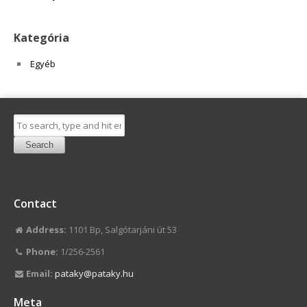
Kategória
Egyéb
Search
Contact
Address:
1101 Bp, Salgótarjáni út 53
Phone:
1/256-2561
Email:
pataky@pataky.hu
Meta