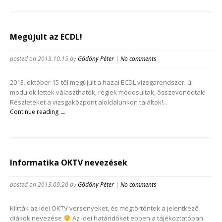
Megújult az ECDL!
posted on 2013.10.15
by
Gödöny Péter
|
No comments
2013. október 15-től megújult a hazai ECDL vizsgarendszer: új
modulok lettek választhatók, régiek módosultak, összevonódtak!
Részleteket a vizsgaközpont aloldalunkon találtok!...
Continue reading →
Informatika OKTV nevezések
posted on 2013.09.20
by
Gödöny Péter
|
No comments
Kiírták az idei OKTV versenyeket, és megtörténtek a jelentkező
diákok nevezése
Az idei határidőket ebben a tájékoztatóban