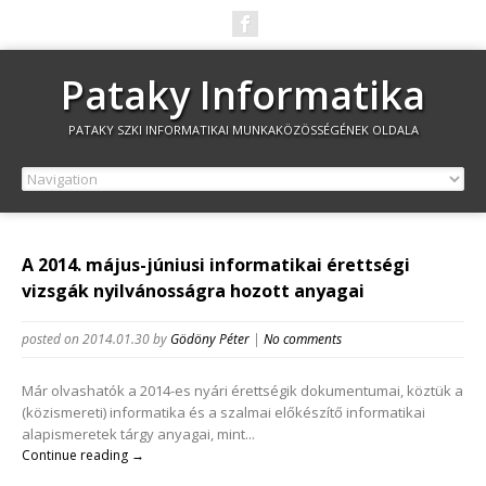
Pataky Informatika
PATAKY SZKI INFORMATIKAI MUNKAKÖZÖSSÉGÉNEK OLDALA
A 2014. május-júniusi informatikai érettségi
vizsgák nyilvánosságra hozott anyagai
posted on 2014.01.30
by
Gödöny Péter
|
No comments
Már olvashatók a 2014-es nyári érettségik dokumentumai, köztük a
(közismereti) informatika és a szalmai előkészítő informatikai
alapismeretek tárgy anyagai, mint...
Continue reading →