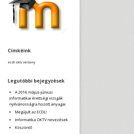
Címkéink
ecdl
oktv
verseny
Legutóbbi bejegyzések
A 2014. május-júniusi
informatikai érettségi vizsgák
nyilvánosságra hozott anyagai
Megújult az ECDL!
Informatika OKTV nevezések
Köszöntő