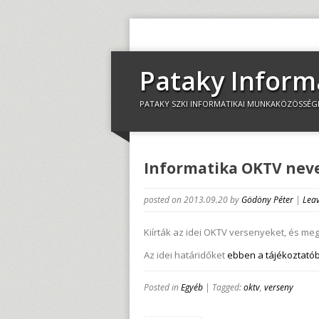
Pataky Inform
PATAKY SZKI INFORMATIKAI MUNKAKÖZÖSSÉG
Informatika OKTV nev
posted on 2013.09.20
by
Gödöny Péter
|
Leav
Kiírták az idei OKTV versenyeket, és me
Az idei határidőket
ebben a tájékoztató
Posted in
Egyéb
| Tagged:
oktv
,
verseny