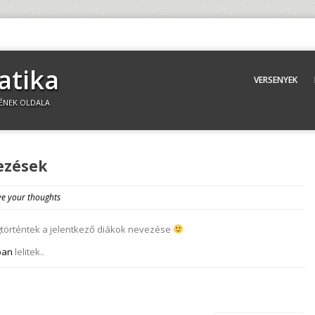
atika
VERSENYEK
ÉNEK OLDALA
ezések
e your thoughts
gtörténtek a jelentkező diákok nevezése
ban
lelitek..