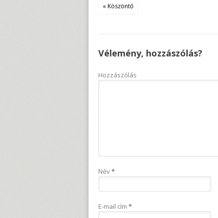
« Köszöntő
Vélemény, hozzászólás?
Hozzászólás
Név
*
E-mail cím
*