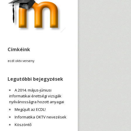
Címkéink
ecdl
oktv
verseny
Legutóbbi bejegyzések
A 2014. május-júniusi
informatikai érettségi vizsgák
nyilvánosságra hozott anyagai
Megújult az ECDL!
Informatika OKTV nevezések
Köszöntő