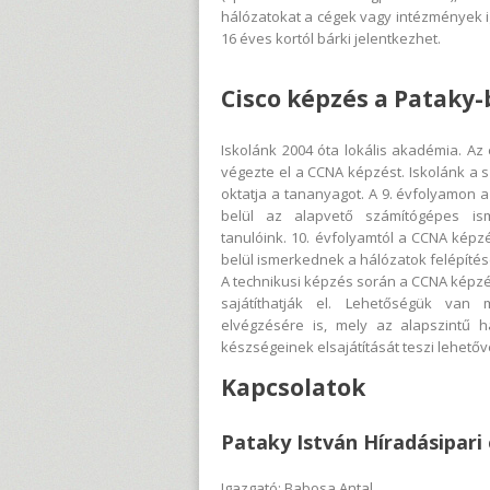
hálózatokat a cégek vagy intézmények i
16 éves kortól bárki jelentkezhet.
Cisco képzés a Pataky
Iskolánk 2004 óta lokális akadémia. Az
végezte el a CCNA képzést. Iskolánk a
oktatja a tananyagot. A 9. évfolyamon a
belül az alapvető számítógépes isme
tanulóink. 10. évfolyamtól a CCNA kép
belül ismerkednek a hálózatok felépítés
A technikusi képzés során a CCNA képzé
sajátíthatják el. Lehetőségük van
elvégzésére is, mely az alapszintű h
készségeinek elsajátítását teszi lehetőv
Kapcsolatok
Pataky István Híradásipari
Igazgató: Babosa Antal