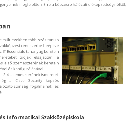
gényeinek megfelelően. Erre a képzésre hálózati előképzettség nélkül,
-ban
 elmúlt években több száz tanuló
 szakképzési rendszerbe beépítve
z IT Essentials tananyag keretein
reteket tudják elsajátítani a
zés első szemeszterének keretein
ével és konfigurálásával.
s 3-4. szemeszterének ismereteit
 még a Cisco Security képzés
álózatbiztonság fogalmainak és
é.
 és Informatikai Szakközépiskola