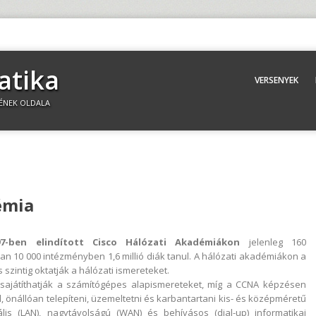
atika
VERSENYEK
ÉNEK OLDALA
émia
7-ben elindított Cisco Hálózati Akadémiákon
jelenleg 160
an 10 000 intézményben 1,6 millió diák tanul. A hálózati akadémiákon a
szintig oktatják a hálózati ismereteket.
lsajátíthatják a számítógépes alapismereteket, míg a CCNA képzésen
l, önállóan telepíteni, üzemeltetni és karbantartani kis- és középméretű
kális (LAN), nagytávolságú (WAN) és behívásos (dial-up) informatikai