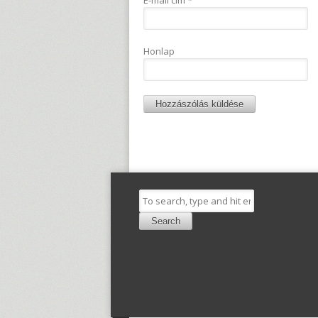
E-mail cím
*
Honlap
Search