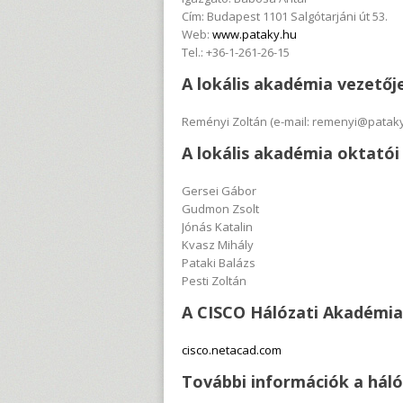
Cím: Budapest 1101 Salgótarjáni út 53.
Web:
www.pataky.hu
Tel.: +36-1-261-26-15
A lokális akadémia vezetőj
Reményi Zoltán (e-mail: remenyi@pataky
A lokális akadémia oktatói
Gersei Gábor
Gudmon Zsolt
Jónás Katalin
Kvasz Mihály
Pataki Balázs
Pesti Zoltán
A CISCO Hálózati Akadémia
cisco.netacad.com
További információk a háló