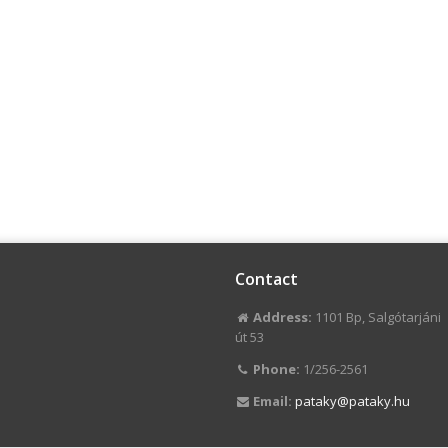
Contact
Address:
1101 Bp, Salgótarjáni
út 53
Phone:
1/256-2561
Email:
pataky@pataky.hu