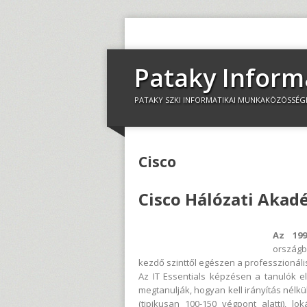
Pataky Inform
PATAKY SZKI INFORMATIKAI MUNKAKÖZÖSSÉG
Cisco
Cisco Hálózati Akad
Az 199
országb
kezdő szinttől egészen a professzionális 
Az IT Essentials képzésen a tanulók e
megtanulják, hogyan kell irányítás nélkü
(tipikusan 100-150 végpont alatti), lo