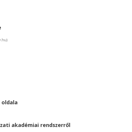
e
.hu)
 oldala
zati akadémiai rendszerről