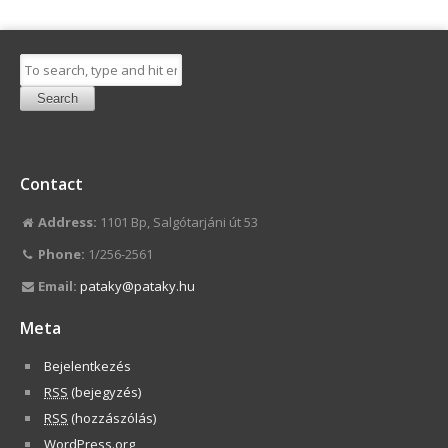
Search
Contact
Address:
1101 Bp, Salgótarjáni út 53
Phone:
1/256-2561
Email:
pataky@pataky.hu
Meta
Bejelentkezés
RSS
(bejegyzés)
RSS
(hozzászólás)
WordPress.org