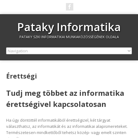
Pataky Informatika
PATAKY SZKI INFORMATIKAI MUNKAKÖZÖSSÉGÉNEK OLDALA
Érettségi
Tudj meg többet az informatika
érettségivel kapcsolatosan
Ha úgy döntöttél informatikából érettségizel, két tárgyat
választhatsz, az informatikát és az informatikai alapismereteket.
Természetesen mindkettőből tehetsz közép- vagy emelt szinten