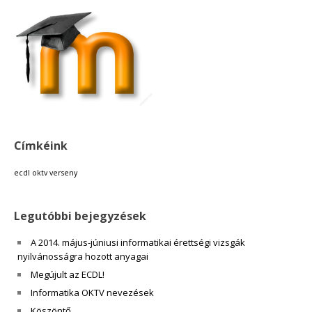
Címkéink
ecdl
oktv
verseny
Legutóbbi bejegyzések
A 2014. május-júniusi informatikai érettségi vizsgák
nyilvánosságra hozott anyagai
Megújult az ECDL!
Informatika OKTV nevezések
Köszöntő