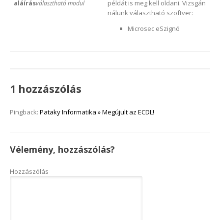
aláírás
példát is meg kell oldani. Vizsgán
választható modul
nálunk választható szoftver:
Microsec eSzignó
1 hozzászólás
Pingback:
Pataky Informatika » Megújult az ECDL!
Vélemény, hozzászólás?
Hozzászólás