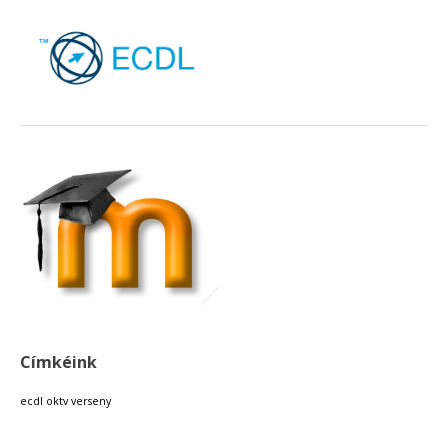
Címkéink
ecdl
oktv
verseny