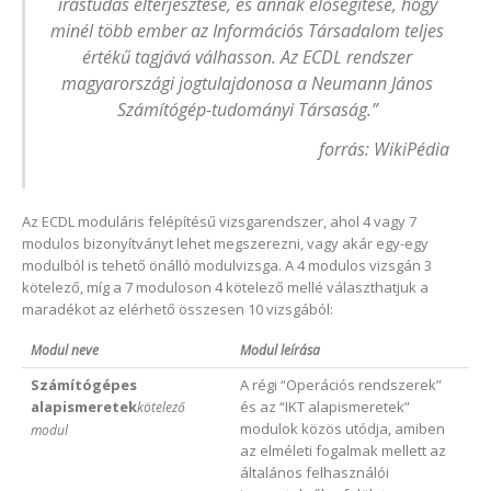
írástudás elterjesztése, és annak elősegítése, hogy
minél több ember az Információs Társadalom teljes
értékű tagjává válhasson. Az ECDL rendszer
magyarországi jogtulajdonosa a Neumann János
Számítógép-tudományi Társaság.”
forrás: WikiPédia
Az ECDL moduláris felépítésű vizsgarendszer, ahol 4 vagy 7
modulos bizonyítványt lehet megszerezni, vagy akár egy-egy
modulból is tehető önálló modulvizsga. A 4 modulos vizsgán 3
kötelező, míg a 7 moduloson 4 kötelező mellé választhatjuk a
maradékot az elérhető összesen 10 vizsgából:
Modul neve
Modul leírása
Számítógépes
A régi “Operációs rendszerek”
alapismeretek
és az “IKT alapismeretek”
kötelező
modulok közös utódja, amiben
modul
az elméleti fogalmak mellett az
általános felhasználói