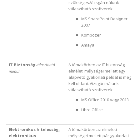
szükséges.Vizsgán nálunk
választható szoftverek:
MS SharePoint Designer
2007
Kompozer
Amaya
IT Biztonság
A témakörben az IT biztonság
választható
elméleti mélységei mellett egy
modul
alapvető gyakorlati példát is meg
kell oldani. Vizsgán nálunk
választható szoftverek:
MS Office 2010 vagy 2013
Libre Office
Elektronikus hitelesség,
A témakörben az elméleti
elektronikus
mélységei mellett pár gyakorlati