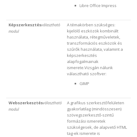
Libre Office Impress
Képszerkesztés
A témakörben szükséges:
választható
kijelölő eszközök kombinált
modul
használata, rétegműveletek,
transzformációs eszközök és
szűrők használata, valamint a
képszerkesztés
alapfogalmainak
ismerete.Vizsgán nálunk
választható szoftver:
GIMP
Webszerkesztés
A grafikus szerkesztőfelületen
választható
gyakorlatilag (mindösszesen)
modul
szövegszerkesztő-szintű
formázási ismeretek
szükségesek, de alapvető HTML
tag-ek ismerete is