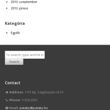
2013. szeptember
2013. június
Kategória
Egyéb
Search
Contact
Address:
1101 Bp, Salgótarjáni út 53
Phone:
1/256-2561
Email:
pataky@pataky.hu