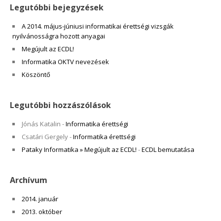
Legutóbbi bejegyzések
A 2014. május-júniusi informatikai érettségi vizsgák
nyilvánosságra hozott anyagai
Megújult az ECDL!
Informatika OKTV nevezések
Köszöntő
Legutóbbi hozzászólások
Jónás Katalin
-
Informatika érettségi
Csatári Gergely
-
Informatika érettségi
Pataky Informatika » Megújult az ECDL!
-
ECDL bemutatása
Archívum
2014. január
2013. október