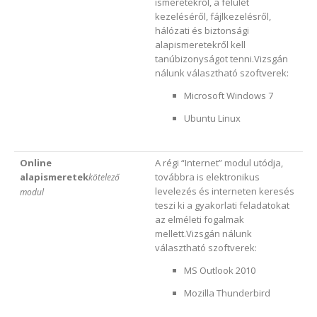
ismeretekről, a felület
kezeléséről, fájlkezelésről,
hálózati és biztonsági
alapismeretekről kell
tanúbizonyságot tenni.Vizsgán
nálunk választható szoftverek:
Microsoft Windows 7
Ubuntu Linux
Online
A régi “Internet” modul utódja,
alapismeretek
továbbra is elektronikus
kötelező
levelezés és interneten keresés
modul
teszi ki a gyakorlati feladatokat
az elméleti fogalmak
mellett.Vizsgán nálunk
választható szoftverek:
MS Outlook 2010
Mozilla Thunderbird