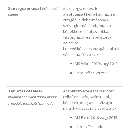
Szövegszerkesztés
A szövegszerkesztés
kötelező
alapfogásait kell alkalmazni a
modul
vizsgán: oldalformázások,
szövegformázások, munka
képekkel és táblázatokkal,
felsorolások és tabulátorok
valamint
körlevélkészítés.Vizsgán nálunk
választható szoftverek:
MS Word 2010 vagy 2013
Libre Office Writer
Táblázatkezelés
A táblázatkezelés témakörei:
4
cellaformázás, számítások,
modulosban választható modul
képletek, diagramok.Vizsgán
7 modulosban kötelező modul
nálunk választható szoftverek:
MS Excel 2010 vagy 2013
Libre Office Calc