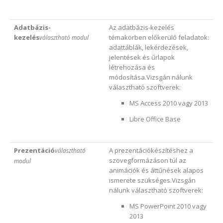
Adatbázis-
Az adatbázis-kezelés
kezelés
témakörben előkerülő feladatok:
választható modul
adattáblák, lekérdezések,
jelentések és űrlapok
létrehozása és
módosítása.Vizsgán nálunk
választható szoftverek:
MS Access 2010 vagy 2013
Libre Office Base
Prezentáció
A prezentációkészítéshez a
választható
szövegformázáson túl az
modul
animációk és áttűnések alapos
ismerete szükséges.Vizsgán
nálunk választható szoftverek:
MS PowerPoint 2010 vagy
2013