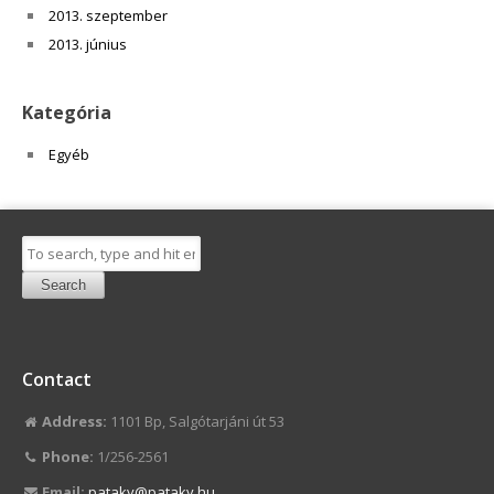
2013. szeptember
2013. június
Kategória
Egyéb
Search
Contact
Address:
1101 Bp, Salgótarjáni út 53
Phone:
1/256-2561
Email:
pataky@pataky.hu