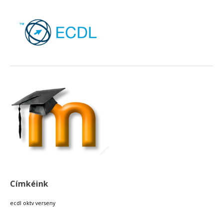
Címkéink
ecdl
oktv
verseny