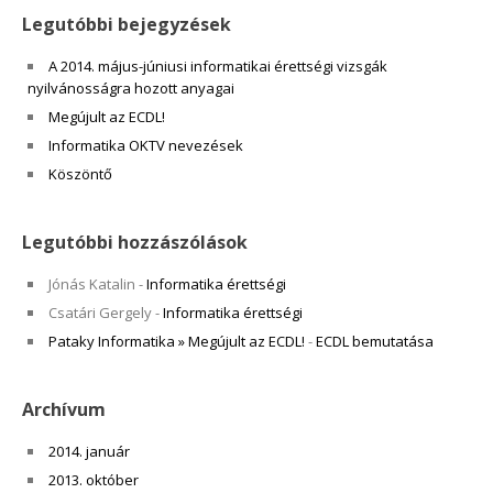
Legutóbbi bejegyzések
A 2014. május-júniusi informatikai érettségi vizsgák
nyilvánosságra hozott anyagai
Megújult az ECDL!
Informatika OKTV nevezések
Köszöntő
Legutóbbi hozzászólások
Jónás Katalin
-
Informatika érettségi
Csatári Gergely
-
Informatika érettségi
Pataky Informatika » Megújult az ECDL!
-
ECDL bemutatása
Archívum
2014. január
2013. október