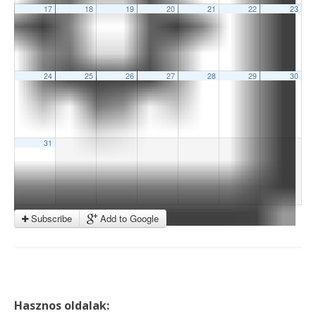
17
18
19
20
21
22
23
24
25
26
27
28
29
30
31
Subscribe
Add to Google
Hasznos oldalak: