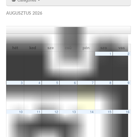
AUGUSZTUS 2026
hét
ked
sze
csü
pén
szo
vas
1
2
3
4
5
6
7
8
9
10
11
12
13
14
15
16