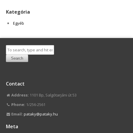
Kategória
Egyéb
Search
Contact
Address:
1101 Bp, Salgótarjáni út 53
Phone:
1/256-2561
Email:
pataky@pataky.hu
Meta