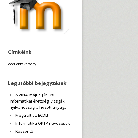
Címkéink
ecdl
oktv
verseny
Legutóbbi bejegyzések
A 2014. május-júniusi
informatikai érettségi vizsgák
nyilvánosságra hozott anyagai
Megújult az ECDL!
Informatika OKTV nevezések
Köszöntő