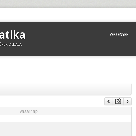
atika
VERSENYEK
ÉNEK OLDALA
vasárnap