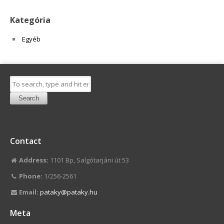
Kategória
Egyéb
Search
Contact
Address:
1101 Bp, Salgótarjáni út 53
Phone:
1/256-2561
Email:
pataky@pataky.hu
Meta