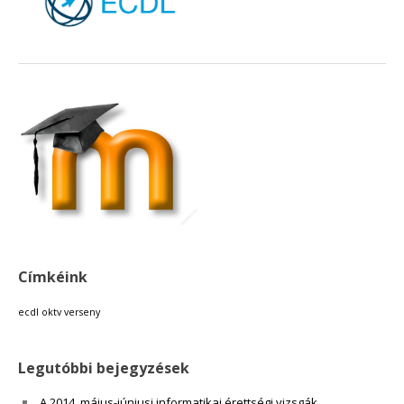
18:00
19:00
20:00
21:00
22:00
Címkéink
23:00
ecdl
oktv
verseny
Legutóbbi bejegyzések
A 2014. május-júniusi informatikai érettségi vizsgák