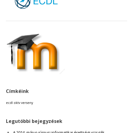
18:00
19:00
20:00
21:00
22:00
Címkéink
23:00
ecdl
oktv
verseny
Legutóbbi bejegyzések
A 2014. május-júniusi informatikai érettségi vizsgák