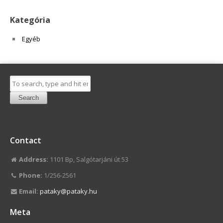
Kategória
Egyéb
Search
Contact
Address:
1101 Bp, Salgótarjáni út 53
Phone:
1/256-2561
Email:
pataky@pataky.hu
Meta