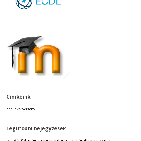
18:00
19:00
20:00
21:00
22:00
Címkéink
23:00
ecdl
oktv
verseny
Legutóbbi bejegyzések
A 2014. május-júniusi informatikai érettségi vizsgák