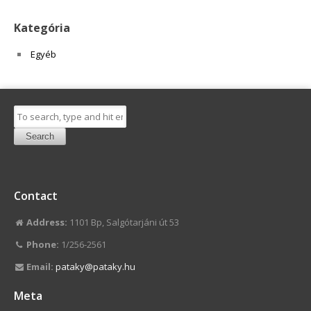
Kategória
Egyéb
Search
Contact
Address:
1101 Bp, Salgótarjáni út 53
Phone:
1/256-2561
Email:
pataky@pataky.hu
Meta