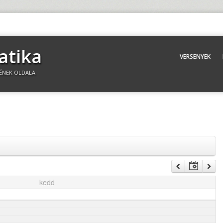
atika
VERSENYEK
ÉNEK OLDALA
kedd