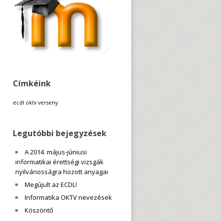
Címkéink
ecdl
oktv
verseny
Legutóbbi bejegyzések
A 2014. május-júniusi
informatikai érettségi vizsgák
nyilvánosságra hozott anyagai
Megújult az ECDL!
Informatika OKTV nevezések
Köszöntő