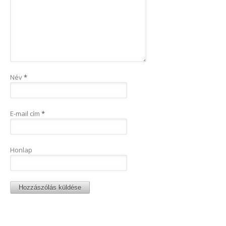
Név
*
E-mail cím
*
Honlap