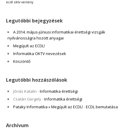
ecdl
oktv
verseny
Legutóbbi bejegyzések
A 2014. május-júniusi informatikai érettségi vizsgák
nyilvánosságra hozott anyagai
Megújult az ECDL!
Informatika OKTV nevezések
Köszöntő
Legutóbbi hozzászólások
Jónás Katalin
-
Informatika érettségi
Csatári Gergely
-
Informatika érettségi
Pataky Informatika » Megújult az ECDL!
-
ECDL bemutatása
Archívum