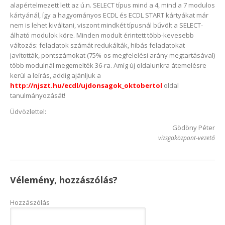
alapértelmezett lett az ú.n. SELECT típus mind a 4, mind a 7 modulos
kártyánál, így a hagyományos ECDL és ECDL START kártyákat már
nem is lehet kiváltani, viszont mindkét típusnál bűvölt a SELECT-
álható modulok köre. Minden modult érintett több-kevesebb
változás: feladatok számát redukálták, hibás feladatokat
javították, pontszámokat (75%-os megfelelési arány megtartásával)
több modulnál megemelték 36-ra. Amíg új oldalunkra átemelésre
kerül a leírás, addig ajánljuk a
http://njszt.hu/ecdl/ujdonsagok_oktobertol
oldal
tanulmányozását!
Üdvözlettel:
Gödöny Péter
vizsgaközpont-vezető
Vélemény, hozzászólás?
Hozzászólás