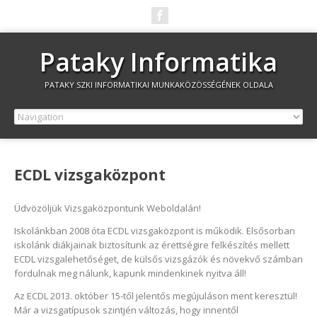
Pataky Informatika
PATAKY SZKI INFORMATIKAI MUNKAKÖZÖSSÉGÉNEK OLDALA
ECDL vizsgaközpont
Üdvözöljük Vizsgaközpontunk Weboldalán!
Iskolánkban 2008 óta ECDL vizsgaközpont is működik. Elsősorban
iskolánk diákjainak biztosítunk az érettségire felkészítés mellett
ECDL vizsgalehetőséget, de külsős vizsgázók és növekvő számban
fordulnak meg nálunk, kapunk mindenkinek nyitva áll!
Az ECDL 2013. október 15-től jelentős megújuláson ment keresztül!
Már a vizsgatípusok szintjén változás, hogy innentől