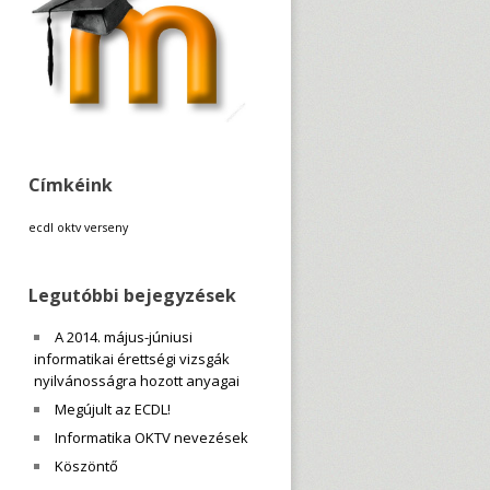
Címkéink
ecdl
oktv
verseny
Legutóbbi bejegyzések
A 2014. május-júniusi
informatikai érettségi vizsgák
nyilvánosságra hozott anyagai
Megújult az ECDL!
Informatika OKTV nevezések
Köszöntő