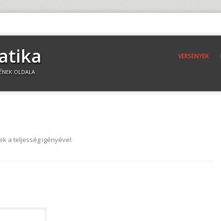
atika
VERSENYEK
ÉNEK OLDALA
k a teljesség igényével: