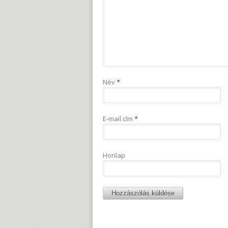
Név
*
E-mail cím
*
Honlap