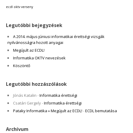
ecdl
oktv
verseny
Legutóbbi bejegyzések
A 2014. május-júniusi informatikai érettségi vizsgák
nyilvánosságra hozott anyagai
Megújult az ECDL!
Informatika OKTV nevezések
Köszöntő
Legutóbbi hozzászólások
Jónás Katalin
-
Informatika érettségi
Csatári Gergely
-
Informatika érettségi
Pataky Informatika » Megújult az ECDL!
-
ECDL bemutatása
Archívum