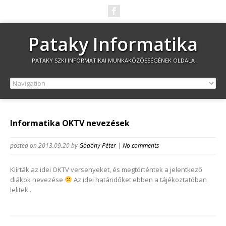
Pataky Informatika
PATAKY SZKI INFORMATIKAI MUNKAKÖZÖSSÉGÉNEK OLDALA
Informatika OKTV nevezések
posted on 2013.09.20
by
Gödöny Péter
|
No comments
Kiírták az idei OKTV versenyeket, és megtörténtek a jelentkező
diákok nevezése
Az idei határidőket ebben a tájékoztatóban
lelitek..