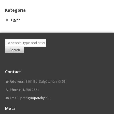
Kategória
Egyéb
Search
Contact
Address:
1101 Bp, Salgótarjáni út 53
Phone:
1/256-2561
Email:
pataky@pataky.hu
Meta