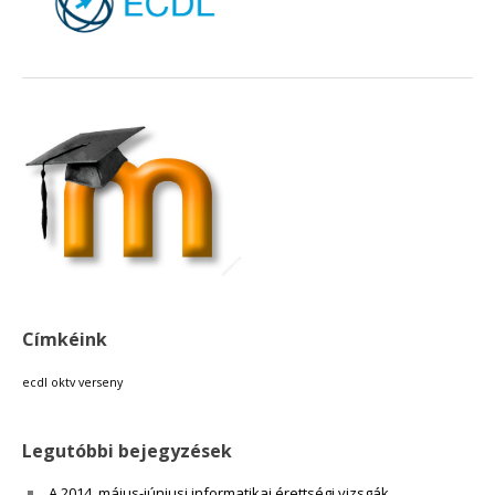
18:00
19:00
20:00
21:00
22:00
Címkéink
23:00
ecdl
oktv
verseny
Legutóbbi bejegyzések
A 2014. május-júniusi informatikai érettségi vizsgák