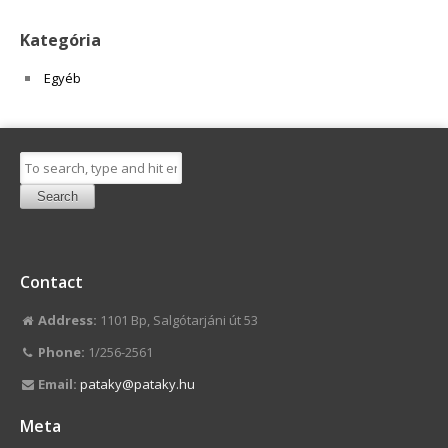
Kategória
Egyéb
Search
Contact
Address:
1101 Bp, Salgótarjáni út 53
Phone:
1/256-2561
Email:
pataky@pataky.hu
Meta