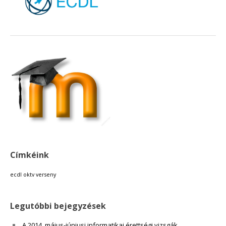
18:00
19:00
20:00
21:00
22:00
Címkéink
23:00
ecdl
oktv
verseny
Legutóbbi bejegyzések
A 2014. május-júniusi informatikai érettségi vizsgák