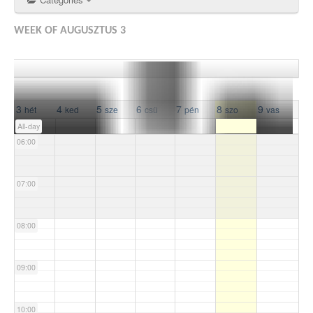
03:00
WEEK OF AUGUSZTUS 3
04:00
05:00
3
4
5
6
7
8
9
hét
ked
sze
csü
pén
szo
vas
All-day
06:00
07:00
08:00
09:00
10:00