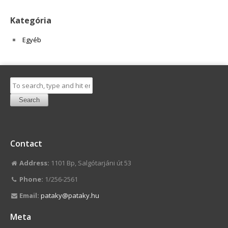
Kategória
Egyéb
Search
Contact
Address:
1101 Bp, Salgótarjáni út 53
Phone:
1/256-2561
Email:
pataky@pataky.hu
Meta