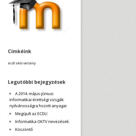
Címkéink
ecdl
oktv
verseny
Legutóbbi bejegyzések
A 2014. május-júniusi
informatikai érettségi vizsgák
nyilvánosságra hozott anyagai
Megújult az ECDL!
Informatika OKTV nevezések
Köszöntő