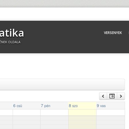
atika
VERSENYEK
ÉNEK OLDALA
6
7
8
9
csü
pén
szo
vas