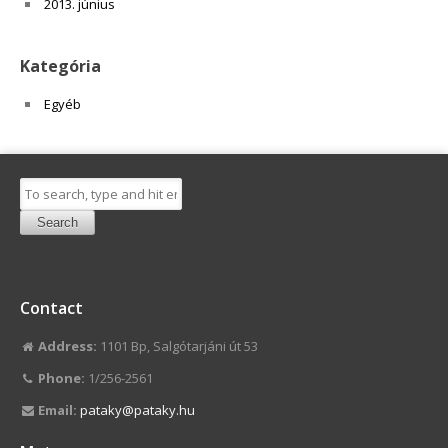
2013. június
Kategória
Egyéb
Search
Contact
Address:
1101 Bp, Salgótarjáni út 53
Phone:
1/256-2561
Email:
pataky@pataky.hu