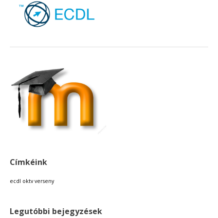
Címkéink
ecdl
oktv
verseny
Legutóbbi bejegyzések