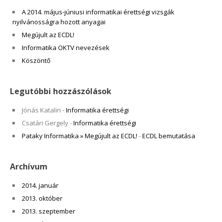
A 2014. május-júniusi informatikai érettségi vizsgák
nyilvánosságra hozott anyagai
Megújult az ECDL!
Informatika OKTV nevezések
Köszöntő
Legutóbbi hozzászólások
Jónás Katalin
-
Informatika érettségi
Csatári Gergely
-
Informatika érettségi
Pataky Informatika » Megújult az ECDL!
-
ECDL bemutatása
Archívum
2014. január
2013. október
2013. szeptember