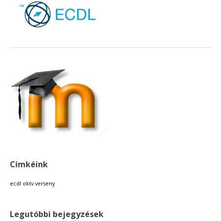
Címkéink
ecdl
oktv
verseny
Legutóbbi bejegyzések