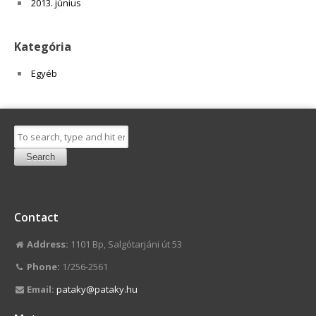
2013. június
Kategória
Egyéb
Search
Contact
Address:
1101 Bp, Salgótarjáni út 53
Phone:
1/256-2561
Email:
pataky@pataky.hu