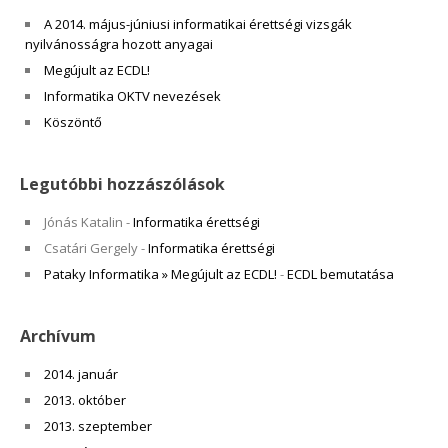
A 2014. május-júniusi informatikai érettségi vizsgák
nyilvánosságra hozott anyagai
Megújult az ECDL!
Informatika OKTV nevezések
Köszöntő
Legutóbbi hozzászólások
Jónás Katalin
-
Informatika érettségi
Csatári Gergely
-
Informatika érettségi
Pataky Informatika » Megújult az ECDL!
-
ECDL bemutatása
Archívum
2014. január
2013. október
2013. szeptember