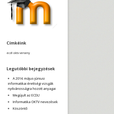
Címkéink
ecdl
oktv
verseny
Legutóbbi bejegyzések
A 2014. május-júniusi
informatikai érettségi vizsgák
nyilvánosságra hozott anyagai
Megújult az ECDL!
Informatika OKTV nevezések
Köszöntő