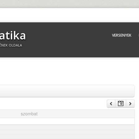
atika
VERSENYEK
ÉNEK OLDALA
szombat