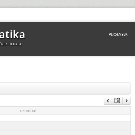
atika
VERSENYEK
ÉNEK OLDALA
szombat