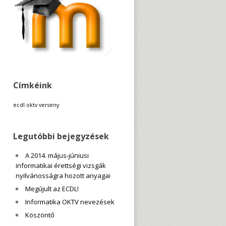
Címkéink
ecdl
oktv
verseny
Legutóbbi bejegyzések
A 2014. május-júniusi
informatikai érettségi vizsgák
nyilvánosságra hozott anyagai
Megújult az ECDL!
Informatika OKTV nevezések
Köszöntő