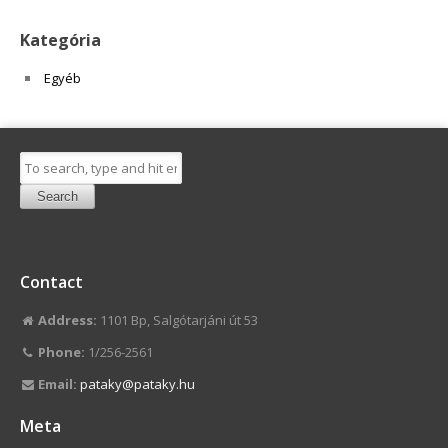
Kategória
Egyéb
Search
Contact
Address:
1101 Bp, Salgótarjáni út 53
Phone:
1/256-2561
Email:
pataky@pataky.hu
Meta