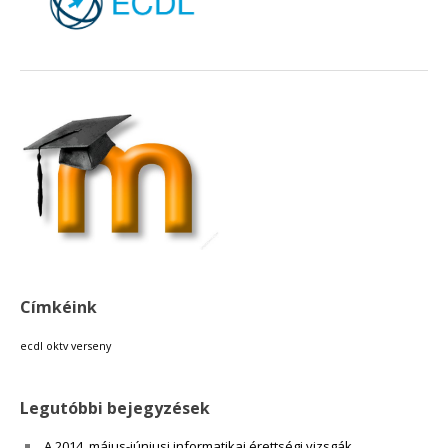
18:00
19:00
20:00
21:00
22:00
Címkéink
23:00
ecdl
oktv
verseny
Legutóbbi bejegyzések
A 2014. május-júniusi informatikai érettségi vizsgák