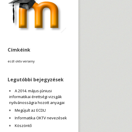
Címkéink
ecdl
oktv
verseny
Legutóbbi bejegyzések
A 2014. május-júniusi
informatikai érettségi vizsgák
nyilvánosságra hozott anyagai
Megújult az ECDL!
Informatika OKTV nevezések
Köszöntő