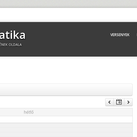
atika
VERSENYEK
ÉNEK OLDALA
hétfő