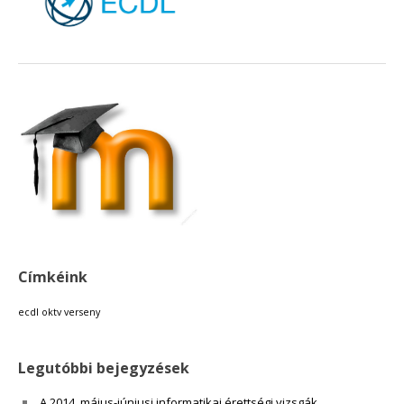
18:00
19:00
20:00
21:00
22:00
Címkéink
23:00
ecdl
oktv
verseny
Legutóbbi bejegyzések
A 2014. május-júniusi informatikai érettségi vizsgák