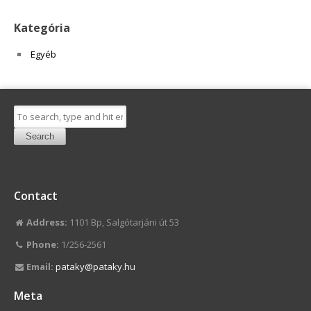
Kategória
Egyéb
Search
Contact
Address:
1101 Bp, Salgótarjáni út 53
Phone:
1/256-2561
Email:
pataky@pataky.hu
Meta