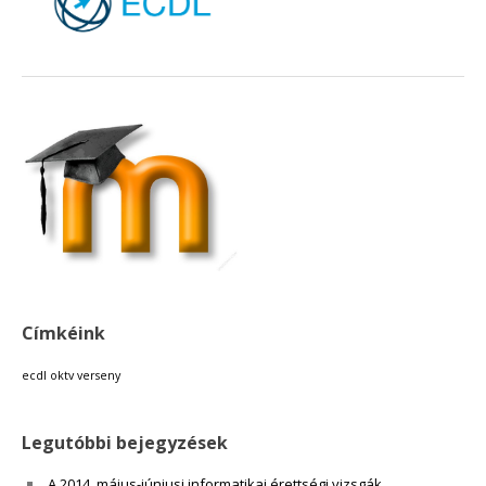
18:00
19:00
20:00
21:00
22:00
Címkéink
23:00
ecdl
oktv
verseny
Legutóbbi bejegyzések
A 2014. május-júniusi informatikai érettségi vizsgák