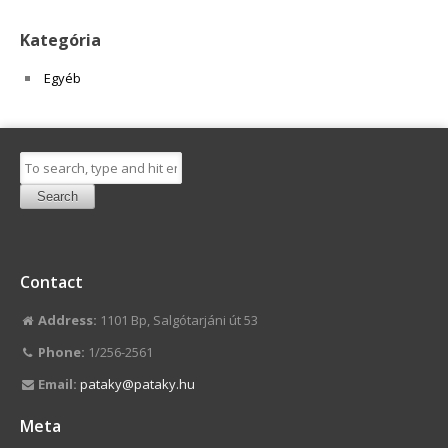
Kategória
Egyéb
Search
Contact
Address:
1101 Bp, Salgótarjáni út 53
Phone:
1/256-2561
Email:
pataky@pataky.hu
Meta