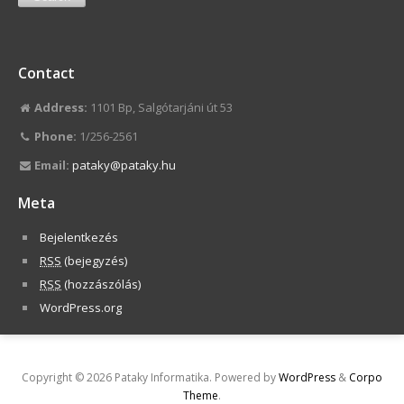
Contact
Address:
1101 Bp, Salgótarjáni út 53
Phone:
1/256-2561
Email:
pataky@pataky.hu
Meta
Bejelentkezés
RSS
(bejegyzés)
RSS
(hozzászólás)
WordPress.org
Copyright © 2026 Pataky Informatika. Powered by
WordPress
&
Corpo
Theme
.