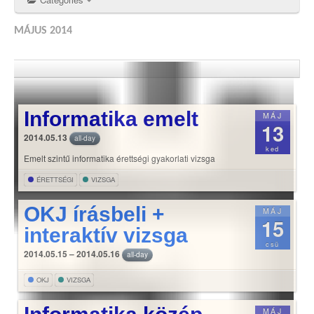
MÁJUS 2014
Informatika emelt
MÁJ
13
2014.05.13
all-day
ked
Emelt szintű informatika érettségi gyakorlati vizsga
ÉRETTSÉGI
VIZSGA
OKJ írásbeli +
MÁJ
15
interaktív vizsga
csü
2014.05.15 – 2014.05.16
all-day
OKJ
VIZSGA
MÁJ