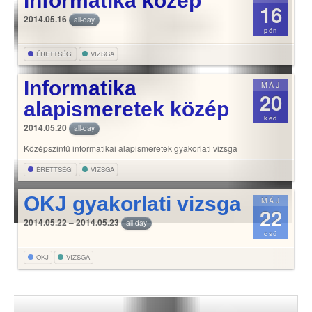
Informatika közép
16
2014.05.16
all-day
pén
ÉRETTSÉGI
VIZSGA
Informatika
MÁJ
20
alapismeretek közép
ked
2014.05.20
all-day
Középszintű informatikai alapismeretek gyakorlati vizsga
ÉRETTSÉGI
VIZSGA
OKJ gyakorlati vizsga
MÁJ
22
2014.05.22 – 2014.05.23
all-day
csü
OKJ
VIZSGA