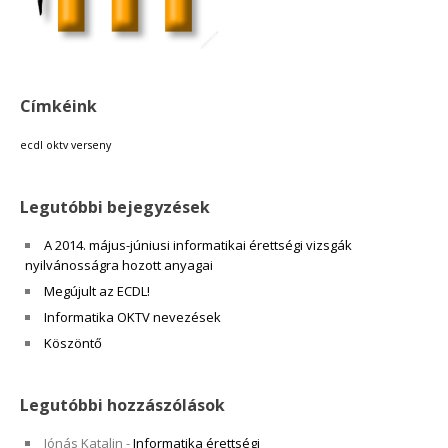
Címkéink
ecdl
oktv
verseny
Legutóbbi bejegyzések
A 2014. május-júniusi informatikai érettségi vizsgák
nyilvánosságra hozott anyagai
Megújult az ECDL!
Informatika OKTV nevezések
Köszöntő
Legutóbbi hozzászólások
Jónás Katalin
-
Informatika érettségi