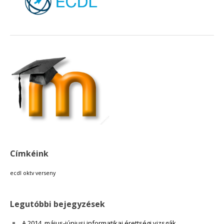
18:00
19:00
20:00
21:00
22:00
Címkéink
23:00
ecdl
oktv
verseny
Legutóbbi bejegyzések
A 2014. május-júniusi informatikai érettségi vizsgák