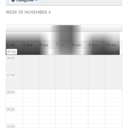
03:00
WEEK OF NOVEMBER 4
04:00
05:00
4
5
6
7
8
9
10
hét
ked
sze
csü
pén
szo
vas
All-day
06:00
07:00
08:00
09:00
10:00