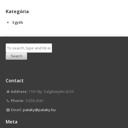
Kategória
Egyéb
Search
Contact
Address:
1101 Bp, Salgótarjáni út 53
Phone:
1/256-2561
Email:
pataky@pataky.hu
Meta