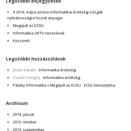
Legutóbbi bejegyzések
A 2014. május-júniusi informatikai érettségi vizsgák
nyilvánosságra hozott anyagai
Megújult az ECDL!
Informatika OKTV nevezések
Köszöntő
Legutóbbi hozzászólások
Jónás Katalin
-
Informatika érettségi
Csatári Gergely
-
Informatika érettségi
Pataky Informatika » Megújult az ECDL!
-
ECDL bemutatása
Archívum
2014. január
2013. október
2013. szeptember