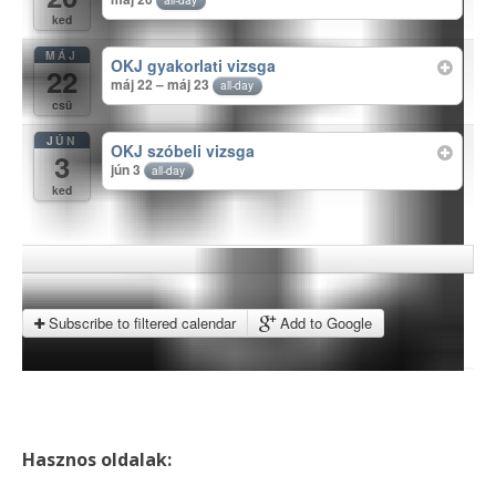
ked
MÁJ
OKJ gyakorlati vizsga
22
máj 22 – máj 23
all-day
csü
JÚN
OKJ szóbeli vizsga
3
jún 3
all-day
ked
Subscribe to filtered calendar
Add to Google
Hasznos oldalak: