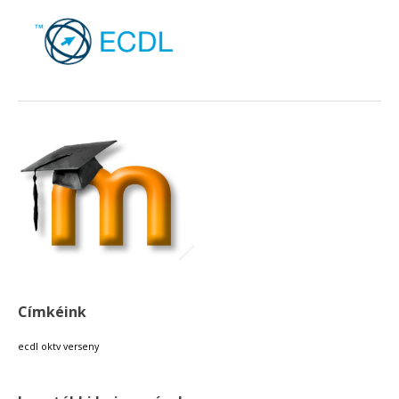
Címkéink
ecdl
oktv
verseny