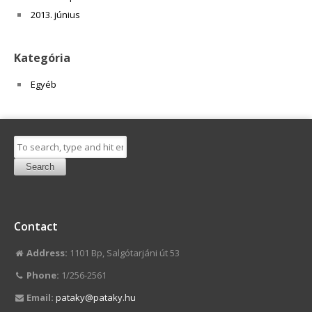
2013. június
Kategória
Egyéb
Search
Contact
Address:
1101 Bp, Salgótarjáni út 53
Phone:
1/256-2561
Email:
pataky@pataky.hu