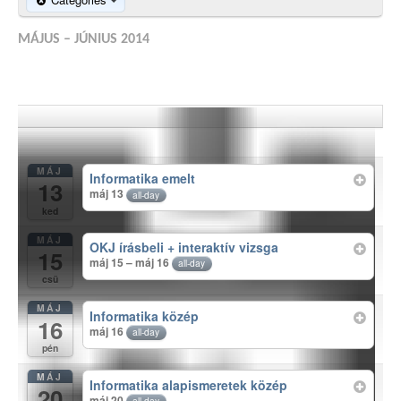
MÁJUS – JÚNIUS 2014
MÁJ
Informatika emelt
13
máj 13
all-day
ked
MÁJ
OKJ írásbeli + interaktív vizsga
15
máj 15 – máj 16
all-day
csü
MÁJ
Informatika közép
16
máj 16
all-day
pén
MÁJ
Informatika alapismeretek közép
20
máj 20
all-day