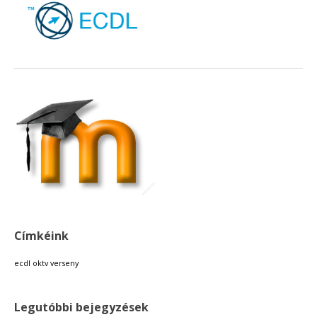
Címkéink
ecdl
oktv
verseny
Legutóbbi bejegyzések