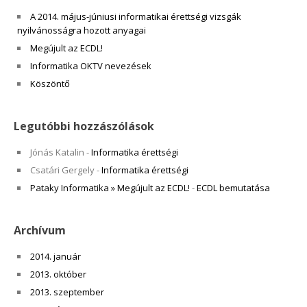
A 2014. május-júniusi informatikai érettségi vizsgák
nyilvánosságra hozott anyagai
Megújult az ECDL!
Informatika OKTV nevezések
Köszöntő
Legutóbbi hozzászólások
Jónás Katalin
-
Informatika érettségi
Csatári Gergely
-
Informatika érettségi
Pataky Informatika » Megújult az ECDL!
-
ECDL bemutatása
Archívum
2014. január
2013. október
2013. szeptember