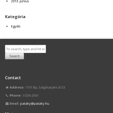
2013. június
Kategória
Egyéb
Search
Contact
Address:
1101 Bp, Salgótarjáni út 53
Phone:
1/256-2561
Email:
pataky@pataky.hu