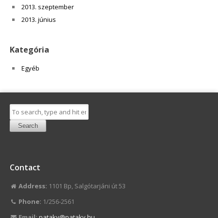
2013. szeptember
2013. június
Kategória
Egyéb
Search
Contact
Address:
1101 Bp, Salgótarjáni út 53
Phone:
1/256-2561
Email:
pataky@pataky.hu