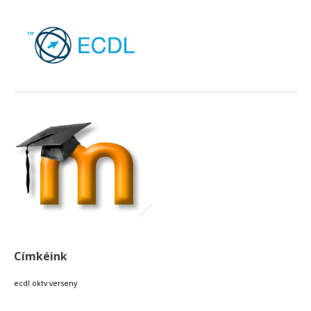
Címkéink
ecdl
oktv
verseny