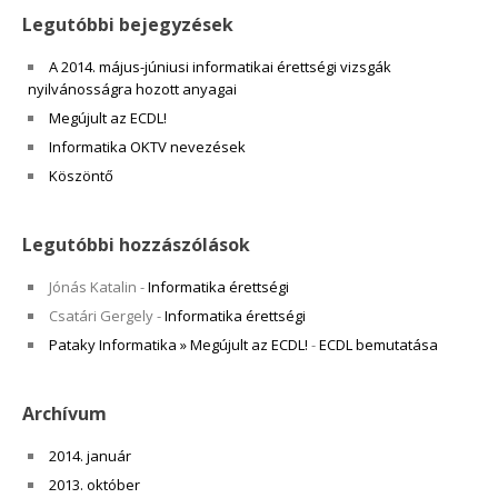
Legutóbbi bejegyzések
A 2014. május-júniusi informatikai érettségi vizsgák
nyilvánosságra hozott anyagai
Megújult az ECDL!
Informatika OKTV nevezések
Köszöntő
Legutóbbi hozzászólások
Jónás Katalin
-
Informatika érettségi
Csatári Gergely
-
Informatika érettségi
Pataky Informatika » Megújult az ECDL!
-
ECDL bemutatása
Archívum
2014. január
2013. október