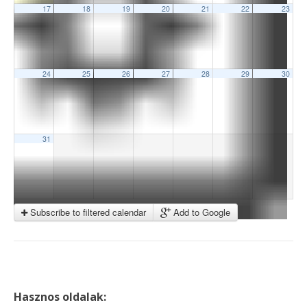
17
18
19
20
21
22
23
24
25
26
27
28
29
30
31
Subscribe to filtered calendar
Add to Google
Hasznos oldalak: