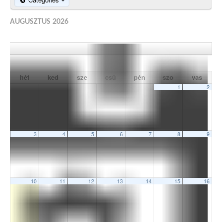
AUGUSZTUS 2026
hét
ked
sze
csü
pén
szo
vas
1
2
3
4
5
6
7
8
9
10
11
12
13
14
15
16