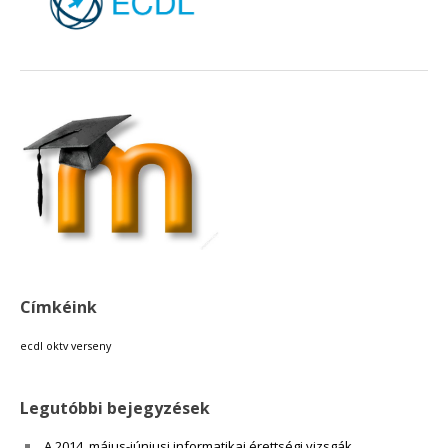
18:00
19:00
20:00
21:00
22:00
Címkéink
23:00
ecdl
oktv
verseny
Legutóbbi bejegyzések
A 2014. május-júniusi informatikai érettségi vizsgák