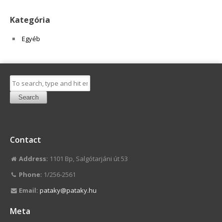
Kategória
Egyéb
Search
Contact
Address:
1101 Bp, Salgótarjáni út 53
Phone:
1/256-2561
Email:
pataky@pataky.hu
Meta