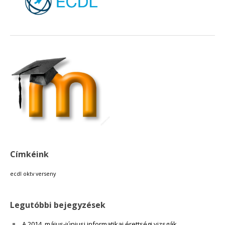
18:00
19:00
20:00
21:00
22:00
Címkéink
23:00
ecdl
oktv
verseny
Legutóbbi bejegyzések
A 2014. május-júniusi informatikai érettségi vizsgák