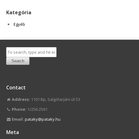
Kategória
Egyéb
Search
Contact
Address:
1101 Bp, Salgótarjáni út 53
Phone:
1/256-2561
Email:
pataky@pataky.hu
Meta