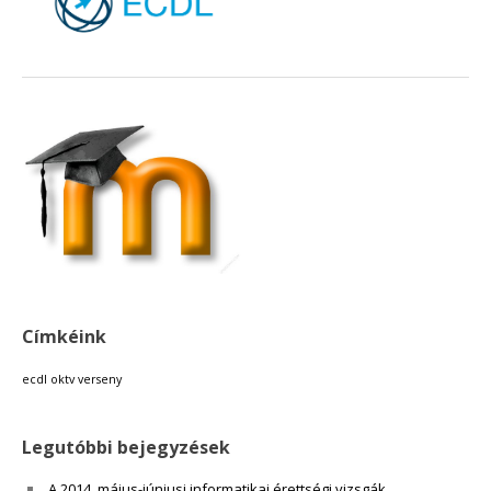
18:00
19:00
20:00
21:00
22:00
Címkéink
23:00
ecdl
oktv
verseny
Legutóbbi bejegyzések
A 2014. május-júniusi informatikai érettségi vizsgák