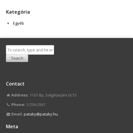
Kategória
Egyéb
Search
Contact
Address:
1101 Bp, Salgótarjáni út 53
Phone:
1/256-2561
Email:
pataky@pataky.hu
Meta