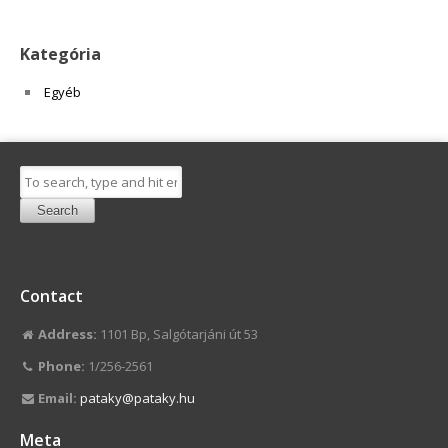
Kategória
Egyéb
Search
Contact
Address:
1101 Bp, Salgótarjáni út 53
Phone:
1/256-2561
Email:
pataky@pataky.hu
Meta