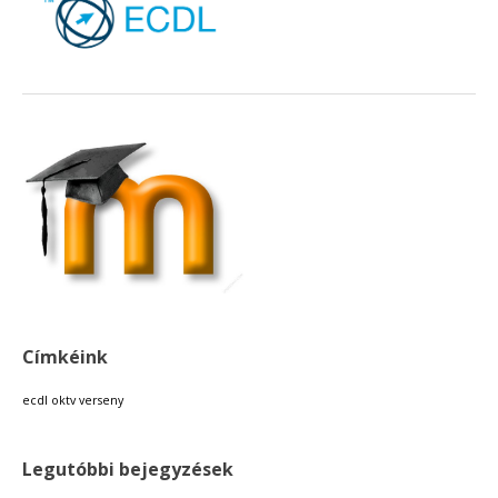
Címkéink
ecdl
oktv
verseny
Legutóbbi bejegyzések