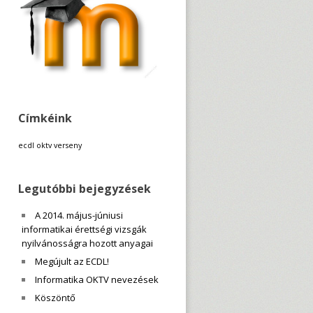
Címkéink
ecdl
oktv
verseny
Legutóbbi bejegyzések
A 2014. május-júniusi
informatikai érettségi vizsgák
nyilvánosságra hozott anyagai
Megújult az ECDL!
Informatika OKTV nevezések
Köszöntő