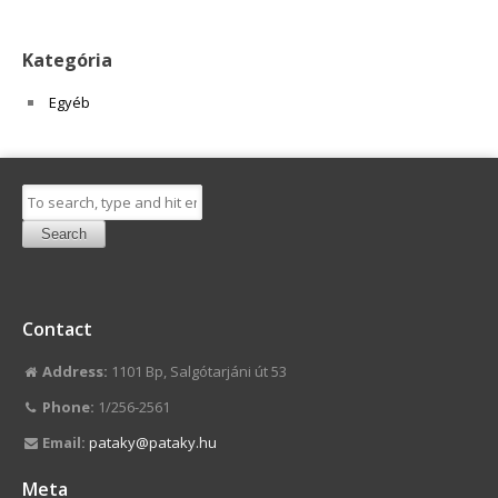
Kategória
Egyéb
Search
Contact
Address:
1101 Bp, Salgótarjáni út 53
Phone:
1/256-2561
Email:
pataky@pataky.hu
Meta