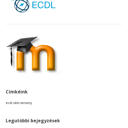
Címkéink
ecdl
oktv
verseny
Legutóbbi bejegyzések