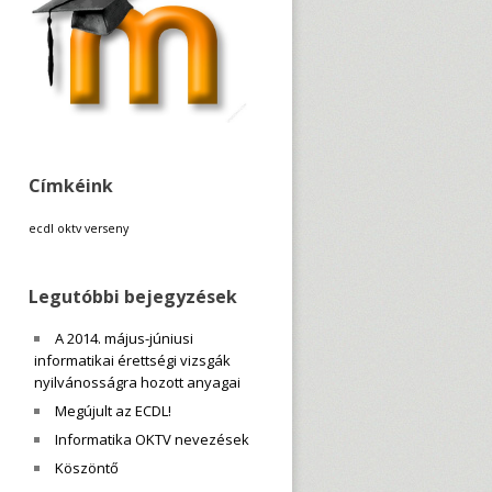
Címkéink
ecdl
oktv
verseny
Legutóbbi bejegyzések
A 2014. május-júniusi
informatikai érettségi vizsgák
nyilvánosságra hozott anyagai
Megújult az ECDL!
Informatika OKTV nevezések
Köszöntő