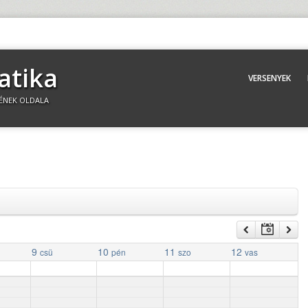
atika
VERSENYEK
ÉNEK OLDALA
9
10
11
12
csü
pén
szo
vas