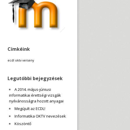
Címkéink
ecdl
oktv
verseny
Legutóbbi bejegyzések
A 2014. május-júniusi
informatikai érettségi vizsgák
nyilvánosságra hozott anyagai
Megújult az ECDL!
Informatika OKTV nevezések
Köszöntő