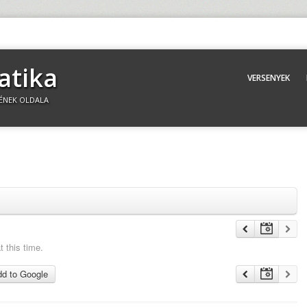
atika
VERSENYEK
ÉNEK OLDALA
 this time.
d to Google