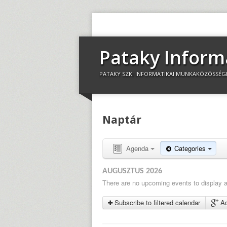
Pataky Inform
PATAKY SZKI INFORMATIKAI MUNKAKÖZÖSSÉG
Naptár
Agenda
Categories
AUGUSZTUS 2026
There are no upcoming events to display at
Subscribe to filtered calendar
Ad