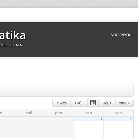
atika
VERSENYEK
ÉNEK OLDALA
2025
JÚL
SZE
2027
e
csü
pén
szo
vas
1
2