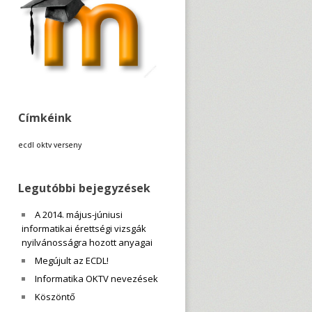
Címkéink
ecdl
oktv
verseny
Legutóbbi bejegyzések
A 2014. május-júniusi
informatikai érettségi vizsgák
nyilvánosságra hozott anyagai
Megújult az ECDL!
Informatika OKTV nevezések
Köszöntő