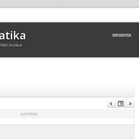
atika
VERSENYEK
ÉNEK OLDALA
szombat