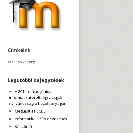
Címkéink
ecdl
oktv
verseny
Legutóbbi bejegyzések
A 2014. május-júniusi
informatikai érettségi vizsgák
nyilvánosságra hozott anyagai
Megújult az ECDL!
Informatika OKTV nevezések
Köszöntő